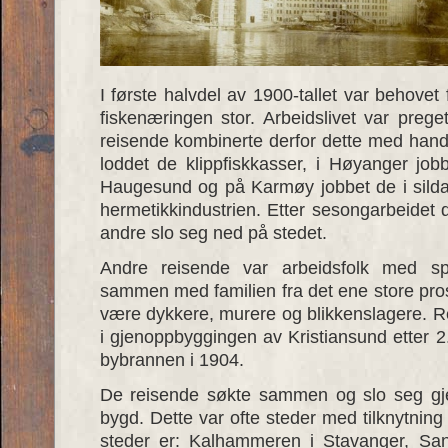
I første halvdel av 1900-tallet var behovet 
fiskenæringen stor. Arbeidslivet var pre
reisende kombinerte derfor dette med hand
loddet de klippfiskkasser, i Høyanger job
Haugesund og på Karmøy jobbet de i silda,
hermetikkindustrien. Etter sesongarbeidet 
andre slo seg ned på stedet.
Andre reisende var arbeidsfolk med sp
sammen med familien fra det ene store prosj
være dykkere, murere og blikkenslagere. Re
i gjenoppbyggingen av Kristiansund etter 2
bybrannen i 1904.
De reisende søkte sammen og slo seg gj
bygd. Dette var ofte steder med tilknytning 
steder er: Kalhammeren i Stavanger, Sa