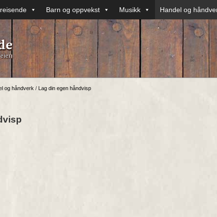
reisende
Barn og oppvekst
Musikk
Handel og håndve
l og håndverk
/
Lag din egen håndvisp
dvisp