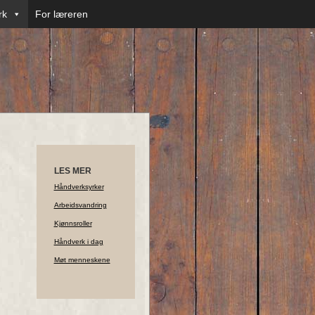
rk
For læreren
LES MER
Håndverksyrker
Arbeidsvandring
Kjønnsroller
Håndverk i dag
Møt menneskene