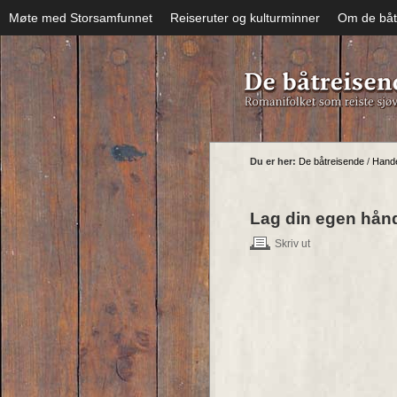
Møte med Storsamfunnet
Reiseruter og kulturminner
Om de båt
Du er her:
De båtreisende
/
Hande
Lag din egen hån
Skriv ut