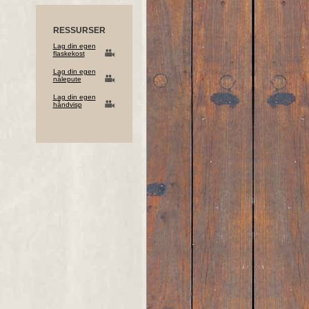
RESSURSER
Lag din egen
flaskekost
Lag din egen
nålepute
Lag din egen
håndvisp